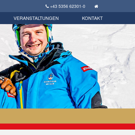
+43 5356 62301-0
KSC Sportgeschichte
uschbörse
tglieder Bekleidungsshop
VERANSTALTUNGEN
KONTAKT