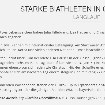
STARKE BIATHLETEN IN 
LANGLAUF
ftiges Lebenszeichen haben Julia Hillebrand, Lisa Hauser und Chri
liach gegeben.
n zwei Rennen mit internationaler Beteiligung. Am Start waren At
ich, Italien, Korea und vielen anderen Nationen. Umso beachtlicher
ten Sprint über 6 km beendete Lisa Hauser in der Klasse Jugend2
agenden sechsten Platz. Tags darauf kam sie als 13. (von 71) ins Zie
innen ebenso von sich reden wie Christoph Nöckler. Schaffte er e
konnte er sich am nächsten Tag enorm steigern und mit Rang 27 un
n.
menden Wochenende stehen der 1. Tirol-Cup in Erpfendorf sie Sta
Austragungsort der diesjährigen Biathlon-WM, ins bayerische Ruh
sse Austria-Cup Biathlon Obertilliach:
6./13. Lisa Hauser (Jgd2), 11. 