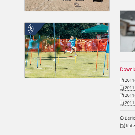
Downl
2011-
2011-
2011-
2011-
Beric
Kate