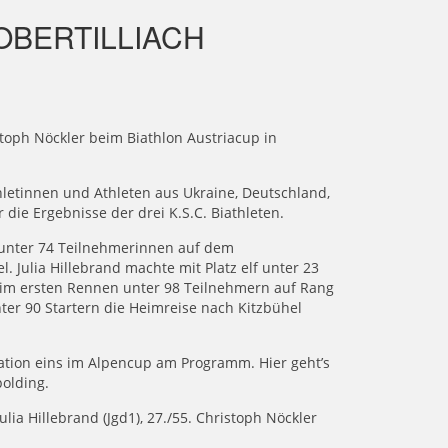
OBERTILLIACH
stoph Nöckler beim Biathlon Austriacup in
hletinnen und Athleten aus Ukraine, Deutschland,
 die Ergebnisse der drei K.S.C. Biathleten.
 unter 74 Teilnehmerinnen auf dem
l. Julia Hillebrand machte mit Platz elf unter 23
s im ersten Rennen unter 98 Teilnehmern auf Rang
ter 90 Startern die Heimreise nach Kitzbühel
tion eins im Alpencup am Programm. Hier geht’s
polding.
Julia Hillebrand (Jgd1), 27./55. Christoph Nöckler