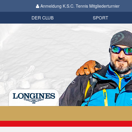
Anmeldung K.S.C. Tennis Mitgliederturnier
Biathlon
Organisation
Datenschutzverordnung 2018
Impressum
DER CLUB
SPORT