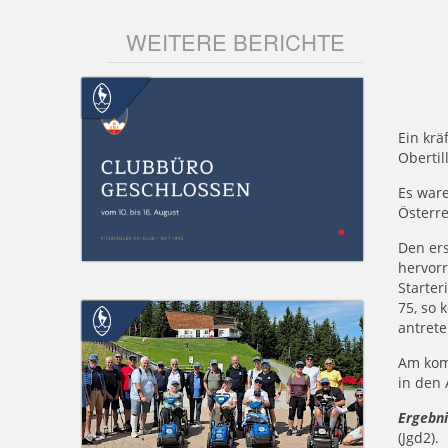
WEITERE BERICHTE
Ein krä
Obertil
Es ware
Österre
Den ers
hervorr
Starter
75, so 
antrete
Am kom
in den 
Ergebni
(Jgd2).