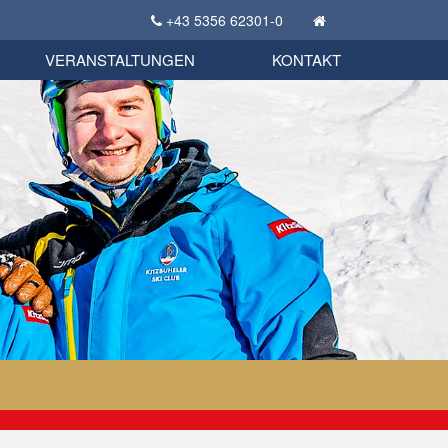
+43 5356 62301-0
KSC Sportgeschichte
uschbörse
tglieder Bekleidungsshop
VERANSTALTUNGEN
KONTAKT