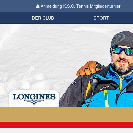
Anmeldung K.S.C. Tennis Mitgliederturnier
Biathlon
Organisation
Datenschutzverordnung 2018
Impressum
DER CLUB
SPORT