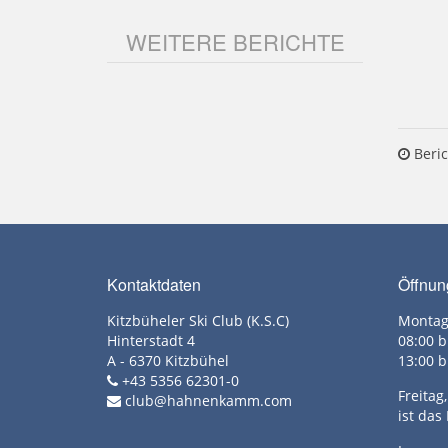
WEITERE BERICHTE
Beric
Kontaktdaten
Öffnun
Kitzbüheler Ski Club (K.S.C)
Montag
Hinterstadt 4
08:00 b
A - 6370 Kitzbühel
13:00 b
+43 5356 62301-0
Freita
club@hahnenkamm.com
ist das