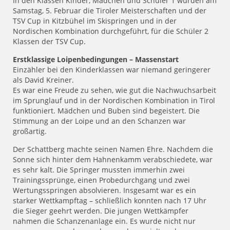
In den Klassen Kinder, Mädchen und Schüler 1 wurden am
Samstag, 5. Februar die Tiroler Meisterschaften und der
TSV Cup in Kitzbühel im Skispringen und in der
Nordischen Kombination durchgeführt, für die Schüler 2
Klassen der TSV Cup.
Erstklassige Loipenbedingungen – Massenstart
Einzähler bei den Kinderklassen war niemand geringerer
als David Kreiner.
Es war eine Freude zu sehen, wie gut die Nachwuchsarbeit
im Sprunglauf und in der Nordischen Kombination in Tirol
funktioniert. Mädchen und Buben sind begeistert. Die
Stimmung an der Loipe und an den Schanzen war
großartig.
Der Schattberg machte seinen Namen Ehre. Nachdem die
Sonne sich hinter dem Hahnenkamm verabschiedete, war
es sehr kalt. Die Springer mussten immerhin zwei
Trainingssprünge, einen Probedurchgang und zwei
Wertungsspringen absolvieren. Insgesamt war es ein
starker Wettkampftag – schließlich konnten nach 17 Uhr
die Sieger geehrt werden. Die jungen Wettkämpfer
nahmen die Schanzenanlage ein. Es wurde nicht nur