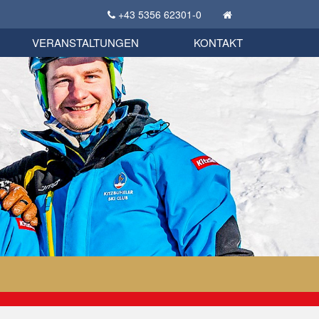
+43 5356 62301-0
KSC Sportgeschichte
uschbörse
tglieder Bekleidungsshop
VERANSTALTUNGEN
KONTAKT