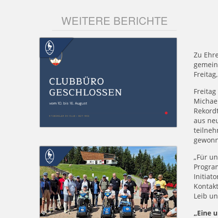
WEITERE BERICHTE
Zu Ehre
gemein
Freitag
Freitag
Michael
Rekordt
aus neu
teilne
gewonn
„Für un
Program
Initiat
Kontakt
Leib un
„Eine u