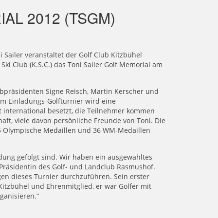
AL 2012 (TSGM)
Sailer veranstaltet der Golf Club Kitzbühel
i Club (K.S.C.) das Toni Sailer Golf Memorial am
lubpräsidenten Signe Reisch, Martin Kerscher und
em Einladungs-Golfturnier wird eine
st international besetzt, die Teilnehmer kommen
aft, viele davon persönliche Freunde von Toni. Die
5 Olympische Medaillen und 36 WM-Medaillen
ladung gefolgt sind. Wir haben ein ausgewähltes
Präsidentin des Golf- und Landclub Rasmushof.
egen dieses Turnier durchzuführen. Sein erster
 Kitzbühel und Ehrenmitglied, er war Golfer mit
rganisieren.“