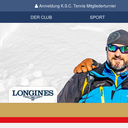
Anmeldung K.S.C. Tennis Mitgliederturnier
Biathlon
Organisation
Datenschutzverordnung 2018
Impressum
DER CLUB
SPORT