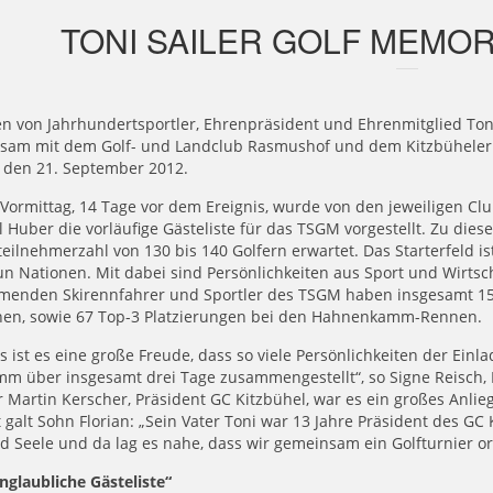
TONI SAILER GOLF MEMORI
n von Jahrhundertsportler, Ehrenpräsident und Ehrenmitglied Toni 
sam mit dem Golf- und Landclub Rasmushof und dem Kitzbüheler Sk
, den 21. September 2012.
 Vormittag, 14 Tage vor dem Ereignis, wurde von den jeweiligen C
 Huber die vorläufige Gästeliste für das TSGM vorgestellt. Zu dies
eilnehmerzahl von 130 bis 140 Golfern erwartet. Das Starterfeld i
n Nationen. Mit dabei sind Persönlichkeiten aus Sport und Wirtsch
hmenden Skirennfahrer und Sportler des TSGM haben insgesamt 1
en, sowie 67 Top-3 Platzierungen bei den Hahnenkamm-Rennen.
s ist es eine große Freude, dass so viele Persönlichkeiten der Ein
m über insgesamt drei Tage zusammengestellt“, so Signe Reisch, 
or Martin Kerscher, Präsident GC Kitzbühel, war es ein großes Anli
 galt Sohn Florian: „Sein Vater Toni war 13 Jahre Präsident des GC
d Seele und da lag es nahe, dass wir gemeinsam ein Golfturnier o
nglaubliche Gästeliste“