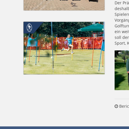
Der Prä
deshalb
Spieler
Vorgän
Golftur
ein wei
soll de
Sport,
Beric