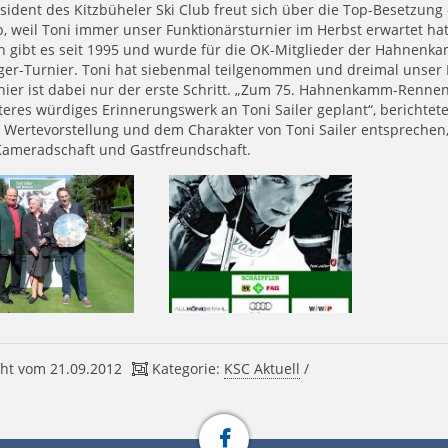
sident des Kitzbüheler Ski Club freut sich über die Top-Besetzung 
, weil Toni immer unser Funktionärsturnier im Herbst erwartet hat
n gibt es seit 1995 und wurde für die OK-Mitglieder der Hahnenk
ger-Turnier. Toni hat siebenmal teilgenommen und dreimal unser 
nier ist dabei nur der erste Schritt. „Zum 75. Hahnenkamm-Rennen 
teres würdiges Erinnerungswerk an Toni Sailer geplant“, berichtet
r Wertevorstellung und dem Charakter von Toni Sailer entsprechen,
 Kameradschaft und Gastfreundschaft.
ht vom 21.09.2012
Kategorie:
KSC Aktuell
/