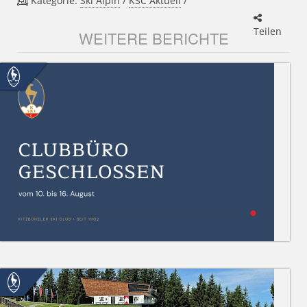
Kategorie:
Ski Alpin
/
KSC Aktuell
/
Teilen
WEITERE BERICHTE