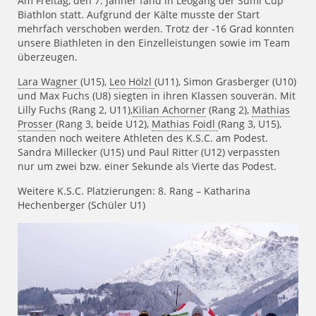
Am Freitag, den 7. Jänner fand in Leogang der Sumi Cup
Biathlon statt. Aufgrund der Kälte musste der Start
mehrfach verschoben werden. Trotz der -16 Grad konnten
unsere Biathleten in den Einzelleistungen sowie im Team
überzeugen.
Lara Wagner
(U15),
Leo Hölzl
(U11), Simon Grasberger (U10)
und Max Fuchs (U8) siegten in ihren Klassen souverän. Mit
Lilly Fuchs (Rang 2, U11),
Kilian Achorner
(Rang 2),
Mathias
Prosser
(Rang 3, beide U12),
Mathias Foidl
(Rang 3, U15),
standen noch weitere Athleten des K.S.C. am Podest.
Sandra Millecker (U15) und Paul Ritter (U12) verpassten
nur um zwei bzw. einer Sekunde als Vierte das Podest.
Weitere K.S.C. Platzierungen: 8. Rang – Katharina
Hechenberger (Schüler U1)