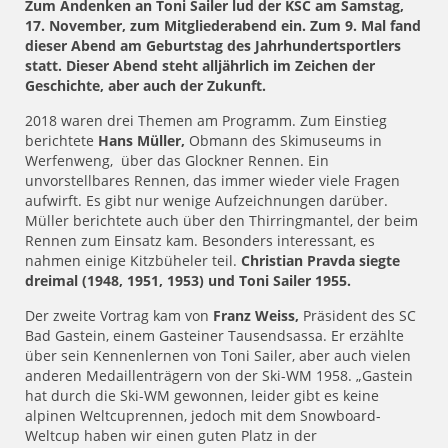
Zum Andenken an Toni Sailer lud der KSC am Samstag,
17. November, zum Mitgliederabend ein. Zum 9. Mal fand
dieser Abend am Geburtstag des Jahrhundertsportlers
statt. Dieser Abend steht alljährlich im Zeichen der
Geschichte, aber auch der Zukunft.
2018 waren drei Themen am Programm. Zum Einstieg
berichtete
Hans Müller,
Obmann des Skimuseums in
Werfenweng, über das Glockner Rennen. Ein
unvorstellbares Rennen, das immer wieder viele Fragen
aufwirft. Es gibt nur wenige Aufzeichnungen darüber.
Müller berichtete auch über den Thirringmantel, der beim
Rennen zum Einsatz kam. Besonders interessant, es
nahmen einige Kitzbüheler teil.
Christian Pravda siegte
dreimal (1948, 1951, 1953) und Toni Sailer 1955.
Der zweite Vortrag kam von
Franz Weiss,
Präsident des SC
Bad Gastein, einem Gasteiner Tausendsassa. Er erzählte
über sein Kennenlernen von Toni Sailer, aber auch vielen
anderen Medaillenträgern von der Ski-WM 1958. „Gastein
hat durch die Ski-WM gewonnen, leider gibt es keine
alpinen Weltcuprennen, jedoch mit dem Snowboard-
Weltcup haben wir einen guten Platz in der