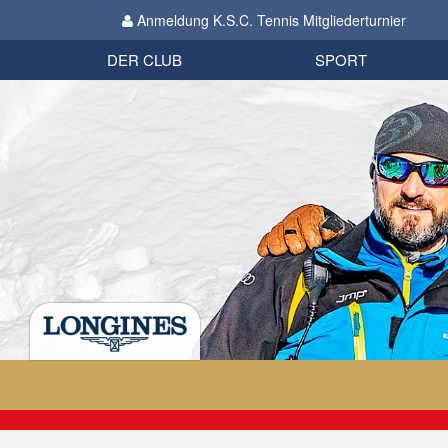
Anmeldung K.S.C. Tennis Mitgliederturnier
Biathlon
Organisation
Datenschutzverordnung 2018
Impressum
DER CLUB
SPORT