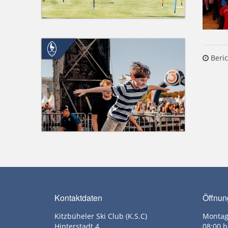
Beric
Kontaktdaten
Öffnun
Kitzbüheler Ski Club (K.S.C)
Montag
Hinterstadt 4
08:00 b