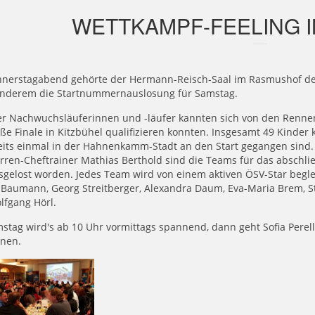
WETTKAMPF-FEELING I
nerstagabend gehörte der Hermann-Reisch-Saal im Rasmushof d
anderem die Startnummernauslosung für Samstag.
er Nachwuchsläuferinnen und -läufer kannten sich von den Rennen
ße Finale in Kitzbühel qualifizieren konnten. Insgesamt 49 Kinde
reits einmal in der Hahnenkamm-Stadt an den Start gegangen si
rren-Cheftrainer Mathias Berthold sind die Teams für das abschl
sgelost worden. Jedes Team wird von einem aktiven ÖSV-Star begl
aumann, Georg Streitberger, Alexandra Daum, Eva-Maria Brem, Ste
lfgang Hörl.
stag wird's ab 10 Uhr vormittags spannend, dann geht Sofia Pere
nnen.