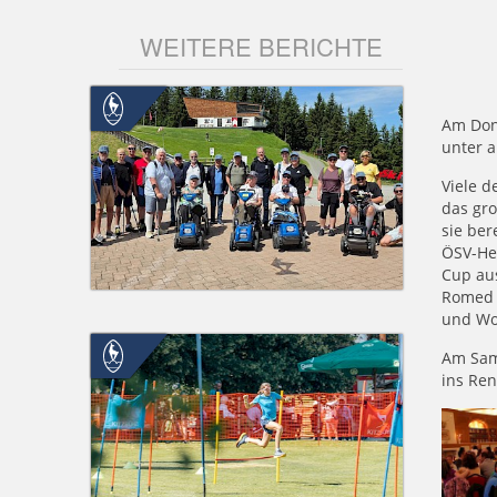
WEITERE BERICHTE
Am Don
unter 
Viele d
das gro
sie be
ÖSV-He
Cup au
Romed B
und Wo
Am Sam
ins Re