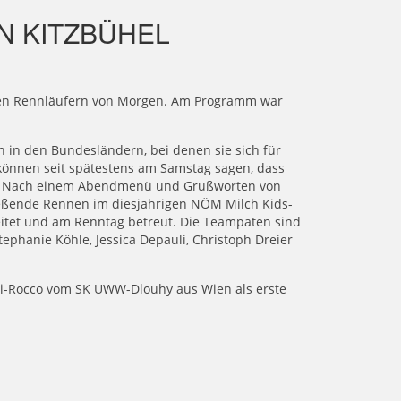
N KITZBÜHEL
en Rennläufern von Morgen. Am Programm war
 in den Bundesländern, bei denen sie sich für
r können seit spätestens am Samstag sagen, dass
nd. Nach einem Abendmenü und Grußworten von
ießende Rennen im diesjährigen NÖM Milch Kids-
eitet und am Renntag betreut. Die Teampaten sind
phanie Köhle, Jessica Depauli, Christoph Dreier
lli-Rocco vom SK UWW-Dlouhy aus Wien als erste