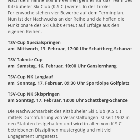
Nach dem Hahnenkamm-Rennen geht es für das Team des
Kitzbüheler Ski Club (K.S.C.) weiter. In der Tiroler
Ferienwoche stehen vier Bewerbe auf dem Terminplan.
Nun ist der Nachwuchs an der Reihe und da hoffen die
Funktionäre des Ski Clubs erneut auf Erfolge aus den
eigenen Reihen.
TSV-Cup Spezialspringen
am Mittwoch, 13. Februar, 17:00 Uhr Schattberg-Schanze
TSV Talente Cup
am Samstag, 16. Februar, 10:00 Uhr Ganslernhang
TSV-Cup NK Langlauf
am Sonntag, 17. Februar, 09:30 Uhr Sportloipe Golfplatz
TSV-Cup NK Skispringen
am Sonntag, 17. Februar, 13:00 Uhr Schattberg-Schanze
Die Nachwuchsarbeit des Kitzbüheler Ski Club (K.S.C.)
mittels Durchführung von Veranstaltungen ist seit 1902 in
den Statuten festgehalten und wird in allen vom K.S.C.
betriebenen Disziplinen mustergütig und mit viel
Engagement umgesetzt.