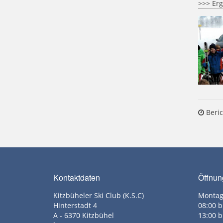
>>> Erg
Beric
Kontaktdaten
Öffnun
Kitzbüheler Ski Club (K.S.C)
Montag
Hinterstadt 4
08:00 b
A - 6370 Kitzbühel
13:00 b