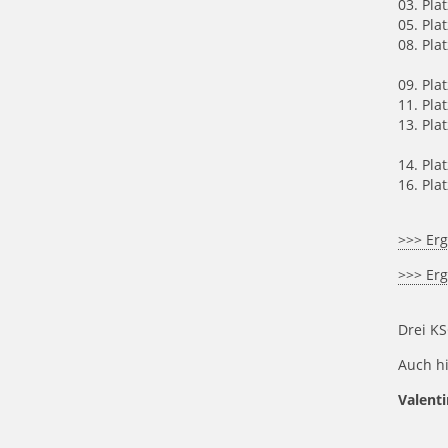
03. Pla
05. Pla
08. Pla
Sophi
09. Pla
11. Pla
13. Pla
Julia
14. Pla
16. Pla
>>> Erg
>>> Erg
Drei KS
Auch h
Valent