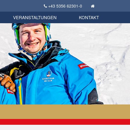
+43 5356 62301-0
KSC Sportgeschichte
uschbörse
tglieder Bekleidungsshop
VERANSTALTUNGEN
KONTAKT