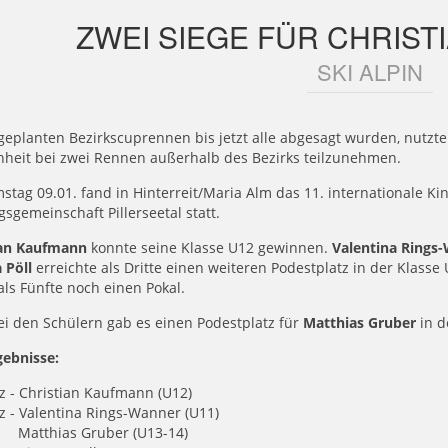
ZWEI SIEGE FÜR CHRIS
SKI ALPIN
geplanten Bezirkscuprennen bis jetzt alle abgesagt wurden, nutz
nheit bei zwei Rennen außerhalb des Bezirks teilzunehmen.
tag 09.01. fand in Hinterreit/Maria Alm das 11. internationale K
gsgemeinschaft Pillerseetal statt.
ian Kaufmann
konnte seine Klasse U12 gewinnen.
Valentina Rings
 Pöll
erreichte als Dritte einen weiteren Podestplatz in der Klass
als Fünfte noch einen Pokal.
i den Schülern gab es einen Podestplatz für
Matthias Gruber
in d
gebnisse:
tz - Christian Kaufmann (U12)
tz - Valentina Rings-Wanner (U11)
ias Gruber (U13-14)