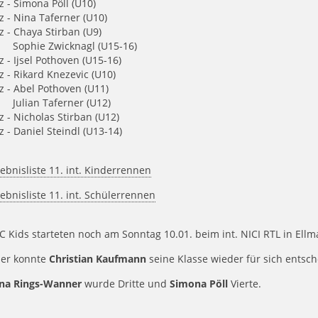
tz - Simona Pöll (U10)
tz - Nina Taferner (U10)
tz - Chaya Stirban (U9)
e Zwicknagl (U15-16)
tz - Ijsel Pothoven (U15-16)
tz - Rikard Knezevic (U10)
tz - Abel Pothoven (U11)
n Taferner (U12)
tz - Nicholas Stirban (U12)
tz - Daniel Steindl (U13-14)
ebnisliste 11. int. Kinderrennen
ebnisliste 11. int. Schülerrennen
C Kids starteten noch am Sonntag 10.01. beim int. NICI RTL in Ellm
ier konnte
Christian Kaufmann
seine Klasse wieder für sich entsch
ina Rings-Wanner
wurde Dritte und
Simona Pöll
Vierte.