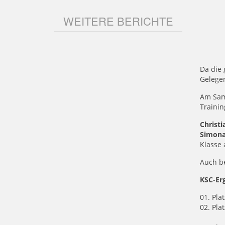
WEITERE BERICHTE
Da die 
Gelege
Am Sams
Trainin
Christ
Simona
Klasse 
Auch be
KSC-Er
01. Pla
02. Pla
Matth