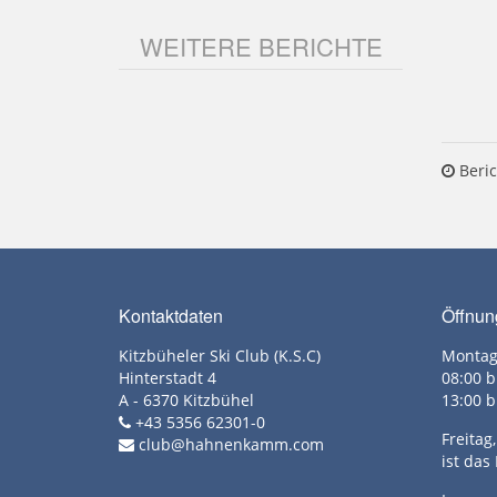
WEITERE BERICHTE
Beric
Kontaktdaten
Öffnun
Kitzbüheler Ski Club (K.S.C)
Montag
Hinterstadt 4
08:00 b
A - 6370 Kitzbühel
13:00 b
+43 5356 62301-0
Freita
club@hahnenkamm.com
ist das