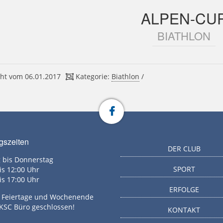
ALPEN-CU
BIATHLON
ht vom 06.01.2017
Kategorie:
Biathlon
/
gszeiten
DER CLUB
 bis Donnerstag
SPORT
is 12:00 Uhr
is 17:00 Uhr
ERFOLGE
g, Feiertage und Wochenende
 KSC Büro geschlossen!
KONTAKT