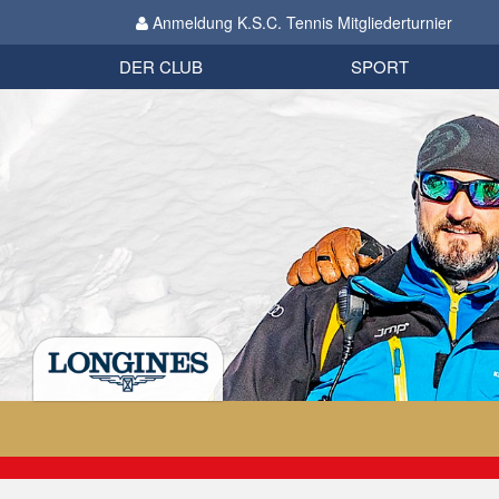
Anmeldung K.S.C. Tennis Mitgliederturnier
Biathlon
Organisation
Datenschutzverordnung 2018
Impressum
DER CLUB
SPORT