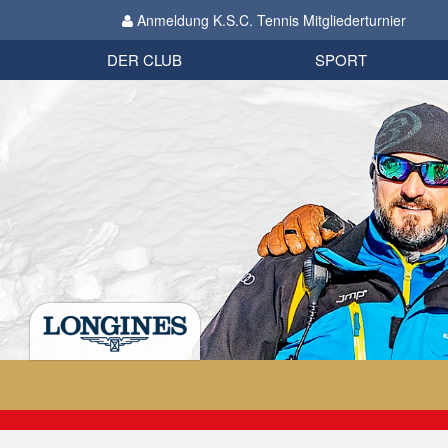
Anmeldung K.S.C. Tennis Mitgliederturnier
Biathlon
Organisation
Datenschutzverordnung 2018
Impressum
DER CLUB
SPORT