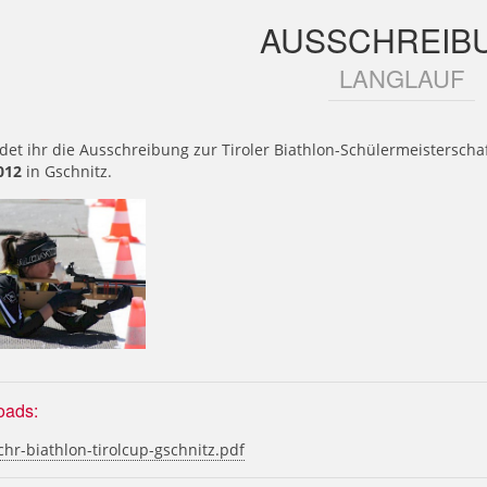
AUSSCHREIB
LANGLAUF
ndet ihr die Ausschreibung zur Tiroler Biathlon-Schülermeistersch
012
in Gschnitz.
oads:
hr-biathlon-tirolcup-gschnitz.pdf