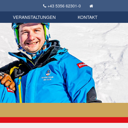
+43 5356 62301-0
KSC Sportgeschichte
uschbörse
tglieder Bekleidungsshop
VERANSTALTUNGEN
KONTAKT