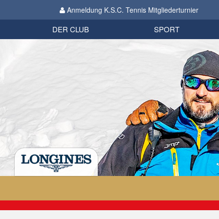
Anmeldung K.S.C. Tennis Mitgliederturnier
Biathlon
Organisation
Datenschutzverordnung 2018
Impressum
DER CLUB
SPORT