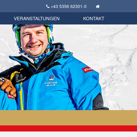
+43 5356 62301-0
KSC Sportgeschichte
uschbörse
tglieder Bekleidungsshop
VERANSTALTUNGEN
KONTAKT