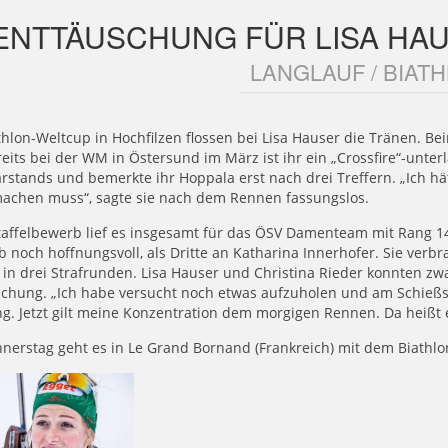
ENTTÄUSCHUNG FÜR LISA HAU
LANGLAUF / BIAT
thlon-Weltcup in Hochfilzen flossen bei Lisa Hauser die Tränen. Be
eits bei der WM in Östersund im März ist ihr ein „Crossfire“-unterl
stands und bemerkte ihr Hoppala erst nach drei Treffern. „Ich hä
achen muss“, sagte sie nach dem Rennen fassungslos.
affelbewerb lief es insgesamt für das ÖSV Damenteam mit Rang 14 
 noch hoffnungsvoll, als Dritte an Katharina Innerhofer. Sie ve
in drei Strafrunden. Lisa Hauser und Christina Rieder konnten zwa
schung. „Ich habe versucht noch etwas aufzuholen und am Schießs
g. Jetzt gilt meine Konzentration dem morgigen Rennen. Da heißt
erstag geht es in Le Grand Bornand (Frankreich) mit dem Biathlo