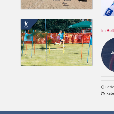
Im Bei
Li
Beric
Kate