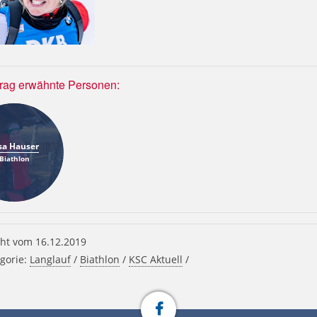
trag erwähnte Personen:
sa Hauser
Biathlon
ht vom 16.12.2019
gorie:
Langlauf
/
Biathlon
/
KSC Aktuell
/