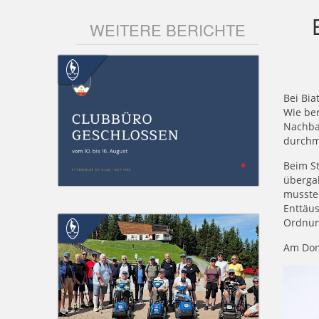
WEITERE BERICHTE
Bei Bia
Wie ber
Nachbar
durchm
Beim St
übergab
musste 
Enttäu
Ordnun
Am Donn