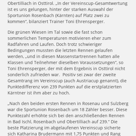
Obertilliach in Osttirol. „In der Vereinscup-Gesamtwertung
ist es uns gelungen, hinter der starken Auswahl der
Sportunion Rosenbach (Kärnten) auf Platz zwei zu
kommen“, bilanziert Trainer Toni Ehrensperger.
Die grünen Wiesen im Tal sowie die fast schon
sommerlichen Temperaturen motivieren eher zum
Radfahren und Laufen. Doch trotz schwieriger
Bedingungen mussten die letzten Rennen gelaufen
werden, „und in diesen Massenstartrennen hatten alle
Klassen und Teilnehmer dieselben Voraussetzungen“, so
Toni Ehrensperger, der mit dem Ergebnis in Osttirol nicht
sonderlich zufrieden war. Positiv sei zwar der zweite
Gesamtrang im Vereinscup (auch Austriacup genannt), die
Punktedifferenz von 239 Punkten auf die erstplatzierten
Kärntner ist ihm aber zu hoch.
„Nach den beiden ersten Rennen in Rosenau und Sulzberg
war die Sportunion Rosenbach um 18 Zähler besser. Diese
Punktezahl erhöhte sich bei den anschließenden Rennen
in Bad Ischl, Rosenbach und Obertilliach auf 239.“ Die
beste Platzierung im abgelaufenen Vereinscup sicherte
sich Katharina Brudermann mit 1,75 Punkten und Rang