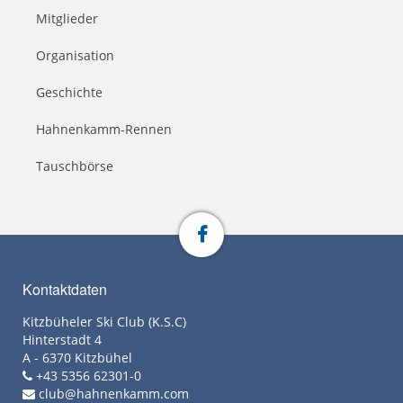
Mitglieder
Organisation
Geschichte
Hahnenkamm-Rennen
Tauschbörse
Kontaktdaten
Kitzbüheler Ski Club (K.S.C)
Hinterstadt 4
A - 6370 Kitzbühel
+43 5356 62301-0
club@hahnenkamm.com