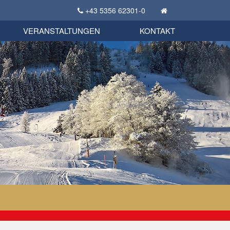
+43 5356 62301-0
KSC Sportgeschichte
uschbörse
tglieder Bekleidungsshop
VERANSTALTUNGEN
KONTAKT