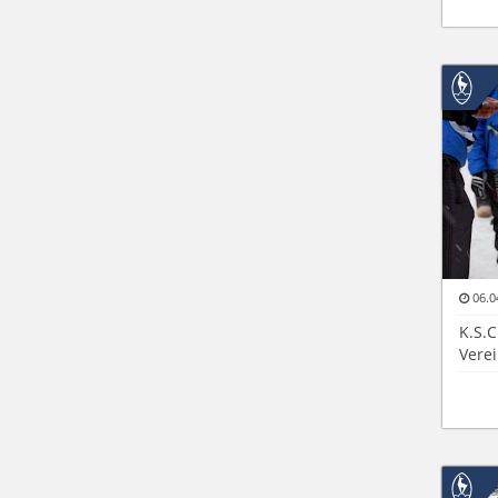
06.0
K.S.
Vere