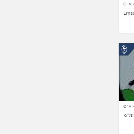
18.0
Erne
14.0
Kitzb