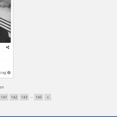
trag
en
…
141
142
143
145
»