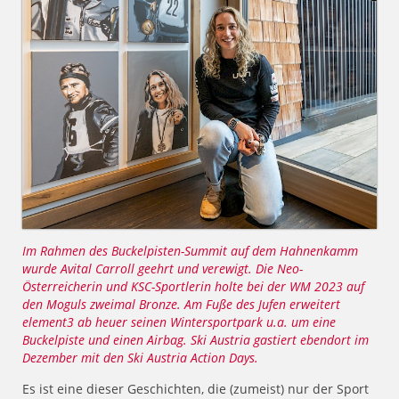
Im Rahmen des Buckelpisten-Summit auf dem Hahnenkamm
wurde Avital Carroll geehrt und verewigt. Die Neo-
Österreicherin und KSC-Sportlerin holte bei der WM 2023 auf
den Moguls zweimal Bronze. Am Fuße des Jufen erweitert
element3 ab heuer seinen Wintersportpark u.a. um eine
Buckelpiste und einen Airbag. Ski Austria gastiert ebendort im
Dezember mit den Ski Austria Action Days.
Es ist eine dieser Geschichten, die (zumeist) nur der Sport