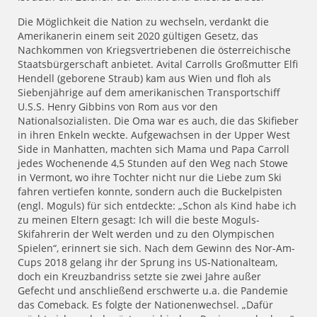
Die Möglichkeit die Nation zu wechseln, verdankt die
Amerikanerin einem seit 2020 gültigen Gesetz, das
Nachkommen von Kriegsvertriebenen die österreichische
Staatsbürgerschaft anbietet. Avital Carrolls Großmutter Elfi
Hendell (geborene Straub) kam aus Wien und floh als
Siebenjährige auf dem amerikanischen Transportschiff
U.S.S. Henry Gibbins von Rom aus vor den
Nationalsozialisten. Die Oma war es auch, die das Skifieber
in ihren Enkeln weckte. Aufgewachsen in der Upper West
Side in Manhatten, machten sich Mama und Papa Carroll
jedes Wochenende 4,5 Stunden auf den Weg nach Stowe
in Vermont, wo ihre Tochter nicht nur die Liebe zum Ski
fahren vertiefen konnte, sondern auch die Buckelpisten
(engl. Moguls) für sich entdeckte: „Schon als Kind habe ich
zu meinen Eltern gesagt: Ich will die beste Moguls-
Skifahrerin der Welt werden und zu den Olympischen
Spielen“, erinnert sie sich. Nach dem Gewinn des Nor-Am-
Cups 2018 gelang ihr der Sprung ins US-Nationalteam,
doch ein Kreuzbandriss setzte sie zwei Jahre außer
Gefecht und anschließend erschwerte u.a. die Pandemie
das Comeback. Es folgte der Nationenwechsel. „Dafür