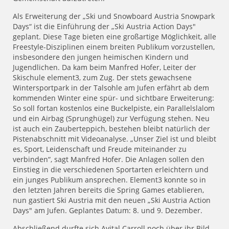
Als Erweiterung der „Ski und Snowboard Austria Snowpark
Days“ ist die Einführung der „Ski Austria Action Days"
geplant. Diese Tage bieten eine großartige Möglichkeit, alle
Freestyle-Disziplinen einem breiten Publikum vorzustellen,
insbesondere den jungen heimischen Kindern und
Jugendlichen. Da kam beim Manfred Hofer, Leiter der
Skischule element3, zum Zug. Der stets gewachsene
Wintersportpark in der Talsohle am Jufen erfährt ab dem
kommenden Winter eine spür- und sichtbare Erweiterung:
So soll fortan kostenlos eine Buckelpiste, ein Parallelslalom
und ein Airbag (Sprunghügel) zur Verfügung stehen. Neu
ist auch ein Zauberteppich, bestehen bleibt natürlich der
Pistenabschnitt mit Videoanalyse. „Unser Ziel ist und bleibt
es, Sport, Leidenschaft und Freude miteinander zu
verbinden“, sagt Manfred Hofer. Die Anlagen sollen den
Einstieg in die verschiedenen Sportarten erleichtern und
ein junges Publikum ansprechen. Element3 konnte so in
den letzten Jahren bereits die Spring Games etablieren,
nun gastiert Ski Austria mit den neuen „Ski Austria Action
Days" am Jufen. Geplantes Datum: 8. und 9. Dezember.
Abschließend durfte sich Avital Carroll noch über ihr Bild