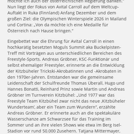
möchte ich auch der österreichischen Regierung danken.“
Nun liegt der Fokus von Avital Carroll auf dem Weltcup-
Auftakt in Ruka (Finnland) Anfang Dezember und dem
großen Ziel: die Olympischen Winterspiele 2026 in Mailand
und Cortina: „Von da möchte ich eine Medaille für
Österreich nach Hause bringen.“
Eingebettet war die Ehrung für Avital Carroll in einen
hochkarätig besetzten Moguls Summit aka Buckelpisten-
Treff mit Vorträgen aus unterschiedlichen Bereichen des
Freestyle-Sports. Andreas Gröbner, KSC-Funktionär und
selbst ehemaliger Freestyler, erinnerte an die Entwicklung
der Kitzbüheler Trickski-Akrobatinnen und -Akrobaten in
den 1970er-Jahren. Entstanden war die gemeinsame
Leidenschaft der Schulfreunde Thomas Überall, Hugo und
Hannes Bonatti, Reinhard Prinz sowie Martin und Andreas
Gröbner im Turnverein Kitzbühel: „Und 1977 war das
Freestyle Team Kitzbühel zwar nicht das neue ,Kitzbüheler
Wunderteam‘, aber ein Team zum Wundern“, erzählte
Andreas Gröbner. Er erinnerte auch an die spektakuläre
Wasserschanze am Schwarzsee für das Training im
Sommer und an ihre vielen Shows wie etwa im Berg Isel-
Stadion vor rund 50.000 Zusehern. Tatjana Mittermayer,