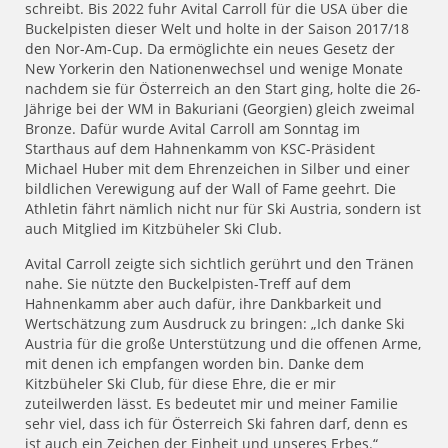
schreibt. Bis 2022 fuhr Avital Carroll für die USA über die
Buckelpisten dieser Welt und holte in der Saison 2017/18
den Nor-Am-Cup. Da ermöglichte ein neues Gesetz der
New Yorkerin den Nationenwechsel und wenige Monate
nachdem sie für Österreich an den Start ging, holte die 26-
Jährige bei der WM in Bakuriani (Georgien) gleich zweimal
Bronze. Dafür wurde Avital Carroll am Sonntag im
Starthaus auf dem Hahnenkamm von KSC-Präsident
Michael Huber mit dem Ehrenzeichen in Silber und einer
bildlichen Verewigung auf der Wall of Fame geehrt. Die
Athletin fährt nämlich nicht nur für Ski Austria, sondern ist
auch Mitglied im Kitzbüheler Ski Club.
Avital Carroll zeigte sich sichtlich gerührt und den Tränen
nahe. Sie nützte den Buckelpisten-Treff auf dem
Hahnenkamm aber auch dafür, ihre Dankbarkeit und
Wertschätzung zum Ausdruck zu bringen: „Ich danke Ski
Austria für die große Unterstützung und die offenen Arme,
mit denen ich empfangen worden bin. Danke dem
Kitzbüheler Ski Club, für diese Ehre, die er mir
zuteilwerden lässt. Es bedeutet mir und meiner Familie
sehr viel, dass ich für Österreich Ski fahren darf, denn es
ist auch ein Zeichen der Einheit und unseres Erbes.“