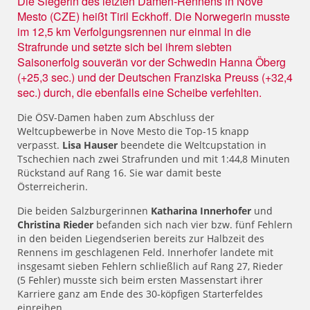
Die Siegerin des letzten Damen-Rennens in Nove
Mesto (CZE) heißt Tiril Eckhoff. Die Norwegerin musste
im 12,5 km Verfolgungsrennen nur einmal in die
Strafrunde und setzte sich bei ihrem siebten
Saisonerfolg souverän vor der Schwedin Hanna Öberg
(+25,3 sec.) und der Deutschen Franziska Preuss (+32,4
sec.) durch, die ebenfalls eine Scheibe verfehlten.
Die ÖSV-Damen haben zum Abschluss der
Weltcupbewerbe in Nove Mesto die Top-15 knapp
verpasst.
Lisa Hauser
beendete die Weltcupstation in
Tschechien nach zwei Strafrunden und mit 1:44,8 Minuten
Rückstand auf Rang 16. Sie war damit beste
Österreicherin.
Die beiden Salzburgerinnen
Katharina Innerhofer
und
Christina Rieder
befanden sich nach vier bzw. fünf Fehlern
in den beiden Liegendserien bereits zur Halbzeit des
Rennens im geschlagenen Feld. Innerhofer landete mit
insgesamt sieben Fehlern schließlich auf Rang 27, Rieder
(5 Fehler) musste sich beim ersten Massenstart ihrer
Karriere ganz am Ende des 30-köpfigen Starterfeldes
einreihen.