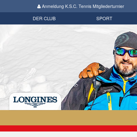
Anmeldung K.S.C. Tennis Mitgliederturnier
Biathlon
Organisation
Datenschutzverordnung 2018
Impressum
DER CLUB
SPORT