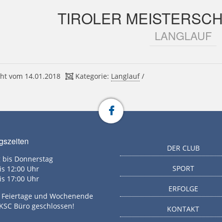
TIROLER MEISTERSCH
LANGLAUF
ht vom 14.01.2018
Kategorie:
Langlauf
/
gszeiten
DER CLUB
 bis Donnerstag
SPORT
is 12:00 Uhr
is 17:00 Uhr
ERFOLGE
g, Feiertage und Wochenende
 KSC Büro geschlossen!
KONTAKT