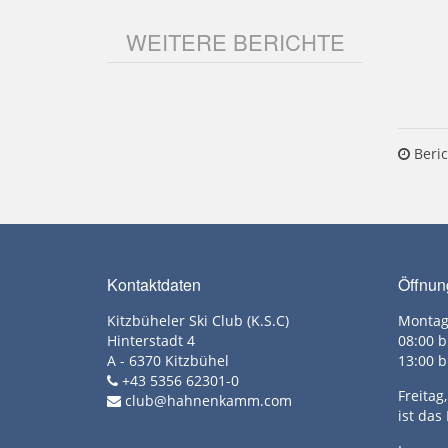
WEITERE BERICHTE
Beric
Kontaktdaten
Öffnun
Kitzbüheler Ski Club (K.S.C)
Montag
Hinterstadt 4
08:00 b
A - 6370 Kitzbühel
13:00 b
+43 5356 62301-0
Freita
club@hahnenkamm.com
ist das