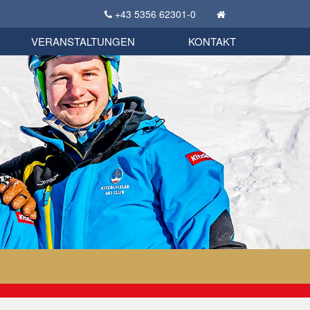
+43 5356 62301-0
KSC Sportgeschichte
uschbörse
tglieder Bekleidungsshop
VERANSTALTUNGEN
KONTAKT