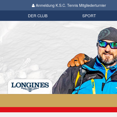
Anmeldung K.S.C. Tennis Mitgliederturnier
Biathlon
Organisation
Datenschutzverordnung 2018
Impressum
DER CLUB
SPORT