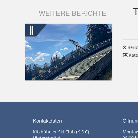
WEITERE BERICHTE
Beric
Kate
Kontaktdaten
Öffnun
Kitzbüheler Ski Club (K.S.C)
Montag
Hinterstadt 4
08:00 b