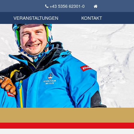
+43 5356 62301-0
KSC Sportgeschichte
uschbörse
tglieder Bekleidungsshop
VERANSTALTUNGEN
KONTAKT