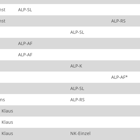
nst
ALP-SL
nst
ALP-RS
ALP-SL
ALP-AF
ALP-AF
ALP-K
ALP-AF*
ALP-SL
ns
ALP-RS
 Klaus
 Klaus
 Klaus
NK-Einzel