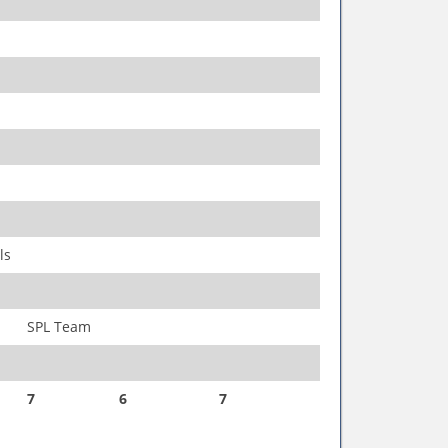
ls
SPL Team
7
6
7