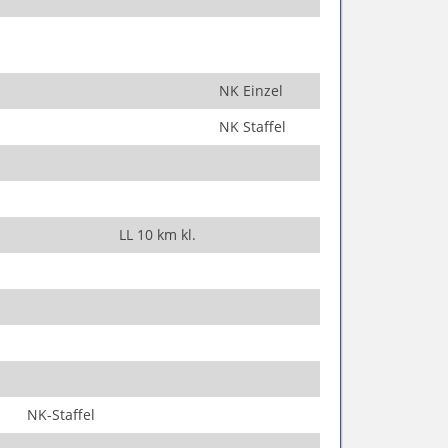
NK Einzel
NK Staffel
LL 10 km kl.
NK-Staffel