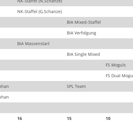
NK-Staffel (N.Schanze)
NK-Staffel (G.Schanze)
BIA Mixed-Staffel
BIA Verfolgung
BIA Massenstart
BIA Single Mixed
FS Moguls
FS Dual Mogu
phan
SPL Team
phan
16
15
10