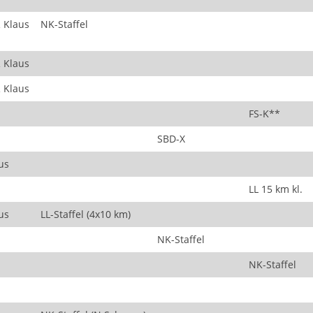
 Klaus
NK-Staffel
 Klaus
 Klaus
FS-K**
SBD-X
us
LL 15 km kl.
us
LL-Staffel (4x10 km)
NK-Staffel
NK-Staffel