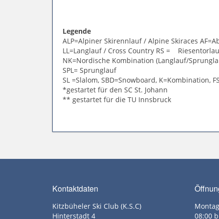
Legende
ALP=Alpiner Skirennlauf / Alpine Skiraces AF=A
LL=Langlauf / Cross Country RS = Riesentorla
NK=Nordische Kombination (Langlauf/Sprungla
SPL= Sprunglauf
SL =Slalom, SBD=Snowboard, K=Kombination, FS
*gestartet für den SC St. Johann
** gestartet für die TU Innsbruck
Kontaktdaten
Öffnun
Kitzbüheler Ski Club (K.S.C)
Montag
Hinterstadt 4
08:00 b