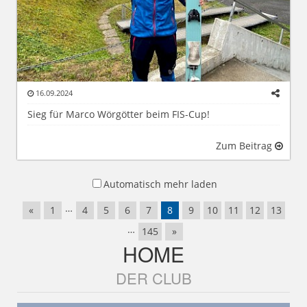
16.09.2024
Sieg für Marco Wörgötter beim FIS-Cup!
Zum Beitrag
Automatisch mehr laden
…
«
1
4
5
6
7
8
9
10
11
12
13
…
145
»
HOME
DER CLUB