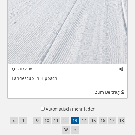
12.03.2018
Landescup in Hippach
Zum Beitrag
Automatisch mehr laden
…
«
1
9
10
11
12
13
14
15
16
17
18
…
38
»