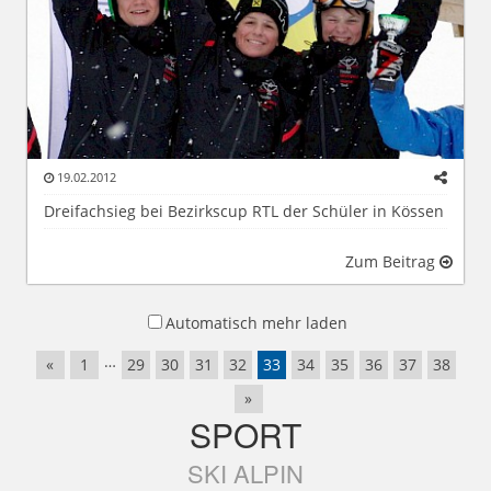
19.02.2012
Dreifachsieg bei Bezirkscup RTL der Schüler in Kössen
Zum Beitrag
Automatisch mehr laden
…
«
1
29
30
31
32
33
34
35
36
37
38
»
SPORT
SKI ALPIN