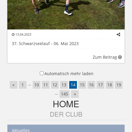
13.04.2023
37. Schwarzseelauf - 06. Mai 2023
Zum Beitrag
Automatisch mehr laden
…
«
1
10
11
12
13
14
15
16
17
18
19
…
145
»
HOME
DER CLUB
Aktuelles