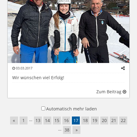
03.03.2017
Wir wünschen viel Erfolg!
Zum Beitrag
Automatisch mehr laden
…
«
1
13
14
15
16
17
18
19
20
21
22
…
38
»