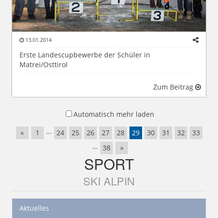
13.01.2014
Erste Landescupbewerbe der Schüler in
Matrei/Osttirol
Zum Beitrag
Automatisch mehr laden
…
«
1
24
25
26
27
28
29
30
31
32
33
…
38
»
SPORT
SKI ALPIN
Aktuelles