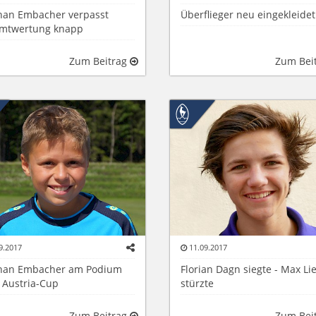
han Embacher verpasst
Überflieger neu eingekleidet
mtwertung knapp
Zum Beitrag
Zum Bei
9.2017
11.09.2017
han Embacher am Podium
Florian Dagn siegte - Max Li
 Austria-Cup
stürzte
Zum Beitrag
Zum Bei