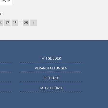
en
…
6
17
18
25
»
MITGLIEDER
VERANSTALTUNGEN
BEITRÄGE
TAUSCHBÖRSE