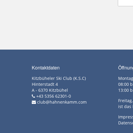
Kontaktdaten
Öffnun
Kitzbüheler Ski Club (K.S.C)
Montag
Hinterstadt 4
08:00 b
A - 6370 Kitzbühel
13:00 b
+43 5356 62301-0
Freita
club@hahnenkamm.com
ist das
Impre
Datens