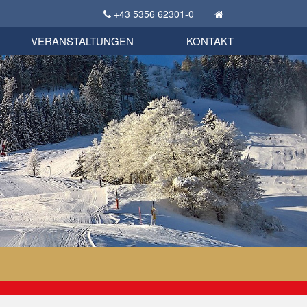
+43 5356 62301-0
KSC Sportgeschichte
uschbörse
tglieder Bekleidungsshop
VERANSTALTUNGEN
KONTAKT