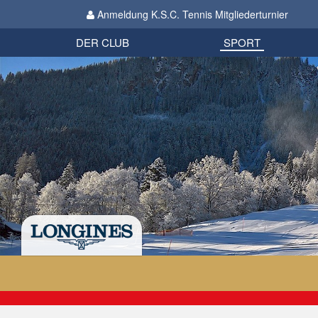
Anmeldung K.S.C. Tennis Mitgliederturnier
Biathlon
Organisation
Datenschutzverordnung 2018
Impressum
DER CLUB
SPORT