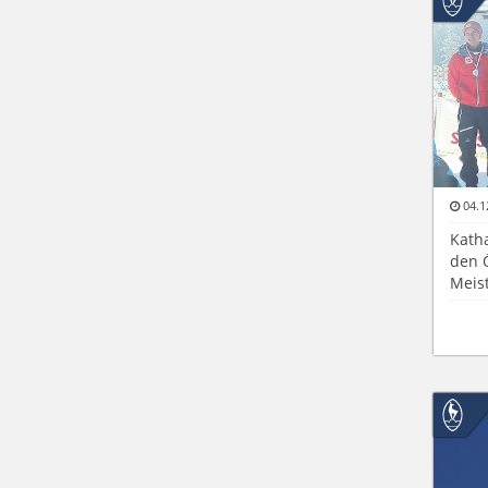
04.1
Kath
den 
Meis