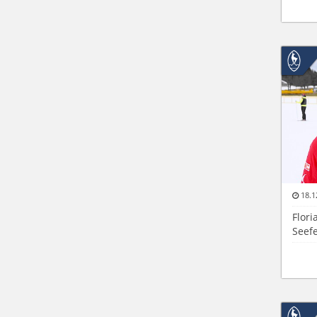
18.1
Flor
Seefe