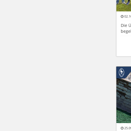
02.1
Die 
bege
25.0