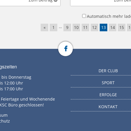
Automatisch mehr lad
…
«
1
9
10
11
12
13
14
15
1
gszeiten
DER CLUB
 bis Donnerstag
SPORT
is 12:00 Uhr
is 17:00 Uhr
ERFOLGE
g, Feiertage und Wochenende
 KSC Büro geschlossen!
KONTAKT
ssum
chutz