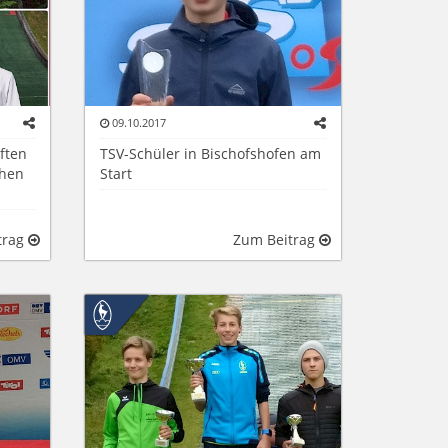
09.10.2017
ften
TSV-Schüler in Bischofshofen am
chen
Start
trag
Zum Beitrag