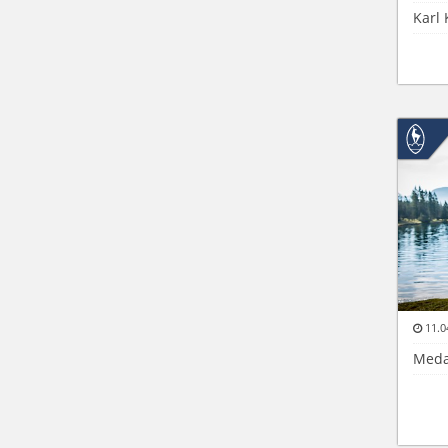
Karl 
11.0
Medai