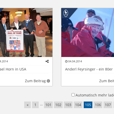
4.2014
04.04.2014
ael Horn in USA
Anderl Feyrsinger - ein 80er
Zum Beitrag
Zum Bei
Automatisch mehr lad
…
«
1
101
102
103
104
105
106
107