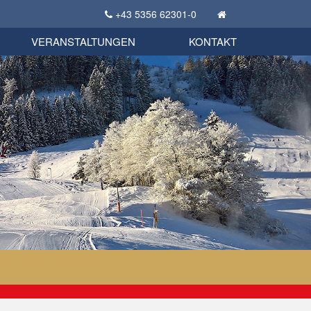
+43 5356 62301-0
KSC Sportgeschichte
uschbörse
tglieder Bekleidungsshop
VERANSTALTUNGEN
KONTAKT