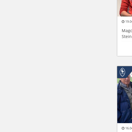
19.0
Magd
Stein
16.0