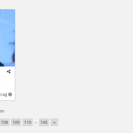
trag
en
…
108
109
110
145
»