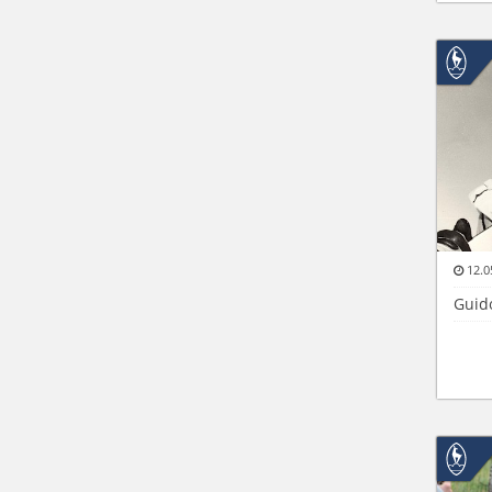
12.0
Guid