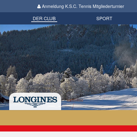
Anmeldung K.S.C. Tennis Mitgliederturnier
Biathlon
Organisation
Datenschutzverordnung 2018
Impressum
DER CLUB
SPORT