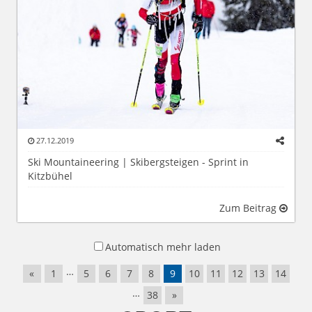
27.12.2019
Ski Mountaineering | Skibergsteigen - Sprint in
Kitzbühel
Zum Beitrag
Automatisch mehr laden
…
«
1
5
6
7
8
9
10
11
12
13
14
…
38
»